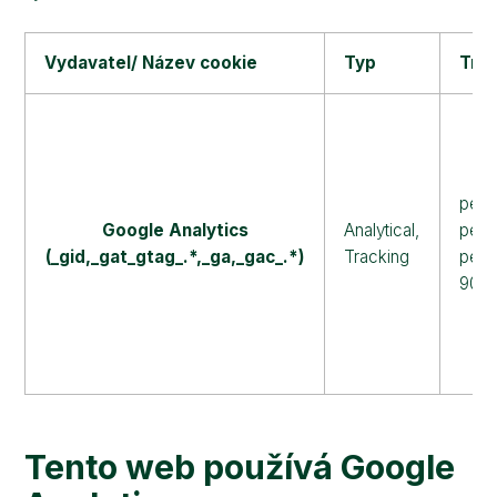
Vydavatel/ Název cookie
Typ
Trva
persi
Google Analytics
Analytical,
persi
(_gid,_gat_gtag_.*,_ga,_gac_.*)
Tracking
persi
90 d
Tento web používá Google