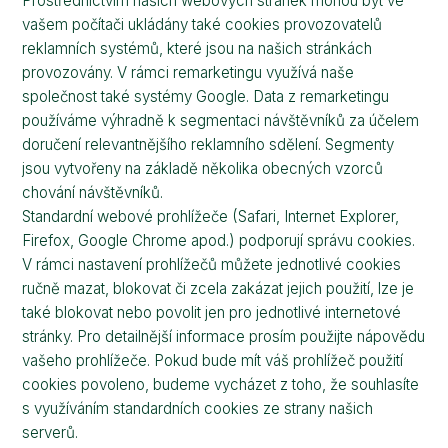
Prostřednictvím našich webových stránek mohou být ve
vašem počítači ukládány také cookies provozovatelů
reklamních systémů, které jsou na našich stránkách
provozovány. V rámci remarketingu využívá naše
společnost také systémy Google. Data z remarketingu
používáme výhradně k segmentaci návštěvníků za účelem
doručení relevantnějšího reklamního sdělení. Segmenty
jsou vytvořeny na základě několika obecných vzorců
chování návštěvníků.
Standardní webové prohlížeče (Safari, Internet Explorer,
Firefox, Google Chrome apod.) podporují správu cookies.
V rámci nastavení prohlížečů můžete jednotlivé cookies
ručně mazat, blokovat či zcela zakázat jejich použití, lze je
také blokovat nebo povolit jen pro jednotlivé internetové
stránky. Pro detailnější informace prosím použijte nápovědu
vašeho prohlížeče. Pokud bude mít váš prohlížeč použití
cookies povoleno, budeme vycházet z toho, že souhlasíte
s využíváním standardních cookies ze strany našich
serverů.